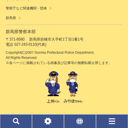
警察庁など関連機関・団体
群馬県
群馬県警察本部
〒371-8580
群馬県前橋市大手町1丁目1番1号
電話 027-243-0110(代表)
Copyright(C)2007 Gunma Prefectural Police Department.
All Rights Reserved.
※各ページに掲載されている画像及び記事等の無断転載を禁じます。
検
色・
L
メ
索
文
a
ニ