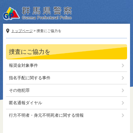
ペ
メ
ー
ニ
ジ
ュ
の
ー
先
を
トップページ
>
捜査にご協力を
頭
飛
で
ば
本
す。
し
捜査にご協力を
文
て
本
報奨金対象事件
文
へ
指名手配に関する事件
その他犯罪
匿名通報ダイヤル
行方不明者・身元不明死者に関する情報