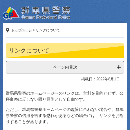
ペ
メ
ー
ニ
ジ
ュ
の
ー
先
を
トップページ
>
リンクについて
頭
飛
で
ば
本
す。
し
リンクについて
文
て
本
文
ページ内目次
へ
掲載日：2022年8月1日
群馬県警察のホームページへのリンクは、営利を目的とせず、公
序良俗に反しない限り原則として自由です。
ただし、群馬県警察ホームページの趣旨に合わない場合や、群馬
県警察の信用を害する恐れがあるなどの場合には、リンクをお断
りすることがあります。