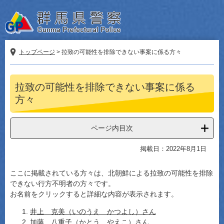
ペ
メ
ー
ニ
ジ
ュ
の
ー
先
を
トップページ
>
拉致の可能性を排除できない事案に係る方々
頭
飛
で
ば
本
す。
し
拉致の可能性を排除できない事案に係る
文
て
方々
本
文
へ
ページ内目次
掲載日：2022年8月1日
ここに掲載されている方々は、北朝鮮による拉致の可能性を排除
できない行方不明者の方々です。
お名前をクリックすると詳細な内容が表示されます。
井上 克美（いのうえ かつよし）さん
加藤 八重子（かとう やえこ）さん