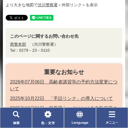
より大きな地図で
渋川警察署
＜外部リンク＞
を表示
このページに関するお問い合わせ先
県警本部
渋川警察署
Tel：0279－23－0110
重要なお知らせ
2026年07月06日 高齢者講習等の予約方法変更につ
いて
2025年10月22日 「手話リンク」の導入について
2025年10月01日 群馬県ヤードにおける自動車等の
検
色・
L
メ
適正な取扱いの確保に関する条例について
索
文
a
ニ
字
n
ュ
2025年08月21日 指定金属切断工具の隠匿携帯の禁