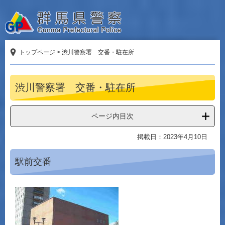
ペ
メ
ー
ニ
ジ
ュ
の
ー
先
を
トップページ
>
渋川警察署 交番・駐在所
頭
飛
で
ば
本
す。
し
渋川警察署 交番・駐在所
文
て
本
文
ページ内目次
へ
掲載日：2023年4月10日
駅前交番