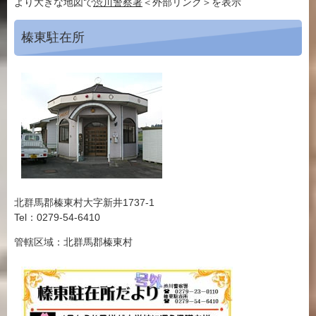
より大きな地図で
渋川警察署
＜外部リンク＞
を表示
榛東駐在所
北群馬郡榛東村大字新井1737-1
Tel：0279-54-6410
管轄区域：北群馬郡榛東村