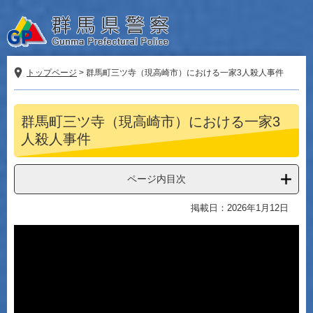
ペ
メ
ー
ニ
ジ
ュ
の
ー
先
を
トップページ
>
群馬町三ツ寺（現高崎市）における一家3人殺人事件
頭
飛
で
ば
本
す。
し
群馬町三ツ寺（現高崎市）における一家3
文
て
人殺人事件
本
文
へ
ページ内目次
掲載日：2026年1月12日