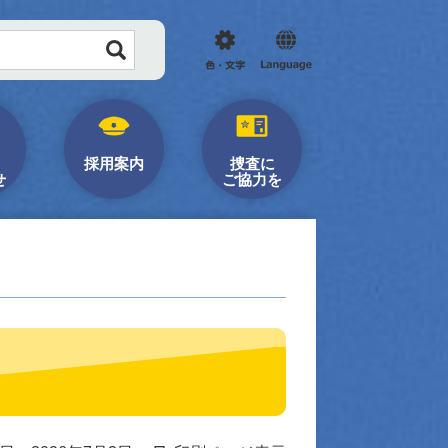
色・
Language
文
字
採用案内
捜査に
せ
ご協力を