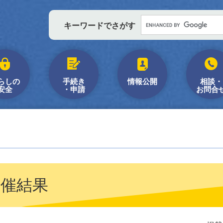
キーワードでさがす
らしの
手続き
情報公開
相談・
安全
・申請
お問合
開催結果