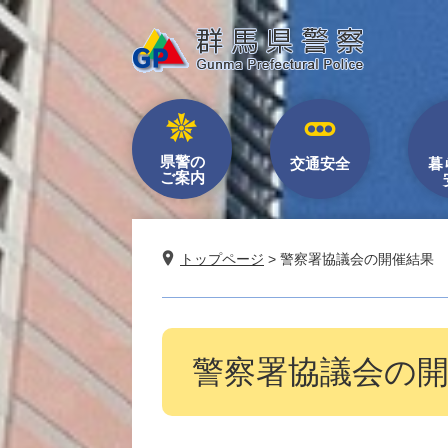
ペ
メ
ー
ニ
ジ
ュ
の
ー
先
を
頭
飛
で
ば
県警の
交通安全
暮
ご案内
す。
し
て
本
文
トップページ
>
警察署協議会の開催結果
へ
本
警察署協議会の
文