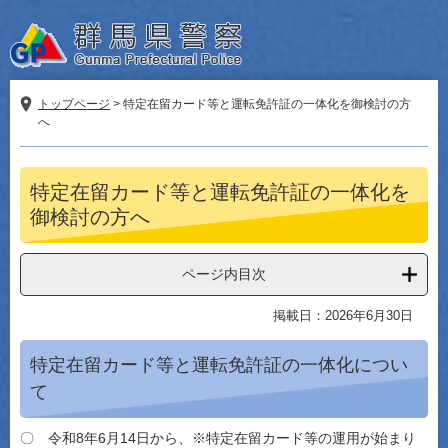
ペ
メ
ー
ニ
ジ
ュ
の
ー
先
を
トップページ
>
特定在留カード等と運転免許証の一体化を御検討の方
へ
頭
飛
で
ば
す。
し
本
て
特定在留カード等と運転免許証の一体化を
文
本
御検討の方へ
文
へ
ページ内目次
掲載日：2026年6月30日
特定在留カード等と運転免許証の一体化につい
て
〇 令和8年6月14日から、※特定在留カード等の運用が始まり