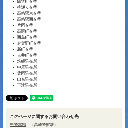
飯塚町交番
柳通り交番
高崎駅東交番
高崎駅西交番
片岡交番
高関町交番
西島町交番
倉賀野町交番
新町交番
吉井町交番
筑縄駐在所
中尾駐在所
豊岡駐在所
山名駐在所
下滝駐在所
このページに関するお問い合わせ先
県警本部
高崎警察署