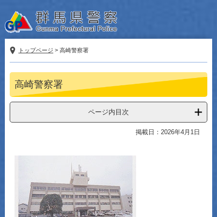
ペ
メ
ー
ニ
ジ
ュ
の
ー
先
を
トップページ
>
高崎警察署
頭
飛
で
ば
本
す。
し
高崎警察署
文
て
本
文
ページ内目次
へ
掲載日：2026年4月1日