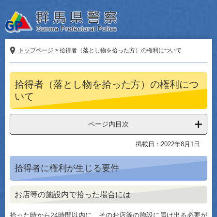
ペ
メ
ー
ニ
ジ
ュ
の
ー
先
を
トップページ
>
拾得者（落とし物を拾った方）の権利について
頭
飛
で
ば
本
す。
し
拾得者（落とし物を拾った方）の権利につ
文
て
いて
本
文
へ
ページ内目次
掲載日：2022年8月1日
拾得者に権利が生じる要件
お店等の施設内で拾った場合には
拾った時から24時間以内に、そのお店等の施設に届け出る必要が