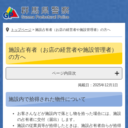
ペ
メ
ー
ニ
ジ
ュ
の
ー
先
を
トップページ
>
施設占有者（お店の経営者や施設管理者）の方へ
頭
飛
で
ば
本
す。
し
施設占有者（お店の経営者や施設管理者）
文
て
の方へ
本
文
へ
ページ内目次
掲載日：2025年12月1日
施設内で拾得された物件について
お客さんなどが施設内で落とし物を拾った場合には、施設
の占有者に交付（届出）します。
施設の従業員等が拾得したときは、施設占有者自らが拾得