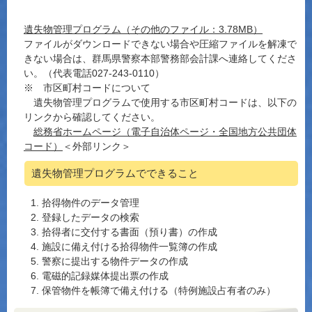
遺失物管理プログラム（その他のファイル：3.78MB）
ファイルがダウンロードできない場合や圧縮ファイルを解凍で
きない場合は、群馬県警察本部警務部会計課へ連絡してくださ
い。（代表電話027-243-0110）
※ 市区町村コードについて
遺失物管理プログラムで使用する市区町村コードは、以下の
リンクから確認してください。
総務省ホームページ（電子自治体ページ・全国地方公共団体
コード）
＜外部リンク＞
遺失物管理プログラムでできること
拾得物件のデータ管理
登録したデータの検索
拾得者に交付する書面（預り書）の作成
施設に備え付ける拾得物件一覧簿の作成
警察に提出する物件データの作成
電磁的記録媒体提出票の作成
保管物件を帳簿で備え付ける（特例施設占有者のみ）